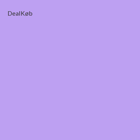
DealKøb