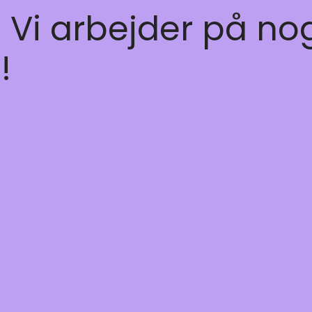
! Vi arbejder på no
!