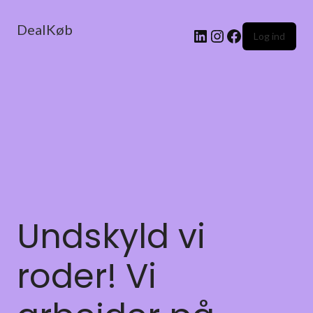
DealKøb
Log ind
Undskyld vi
roder! Vi