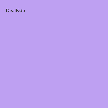
DealKøb