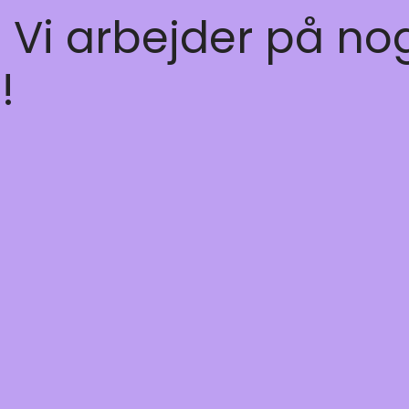
! Vi arbejder på no
!