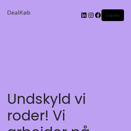
DealKøb
Log ind
Undskyld vi
roder! Vi