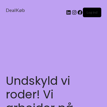
DealKøb
Log ind
Undskyld vi
roder! Vi