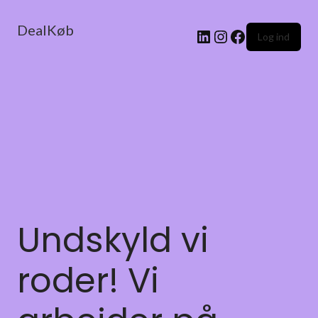
DealKøb
Log ind
Undskyld vi
roder! Vi