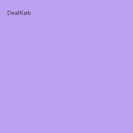
DealKøb