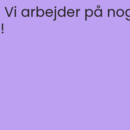
! Vi arbejder på no
!