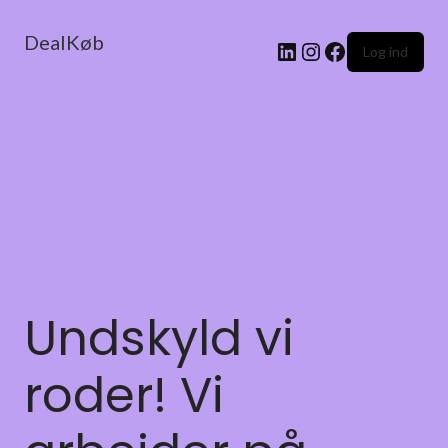
DealKøb
Log ind
Undskyld vi
roder! Vi