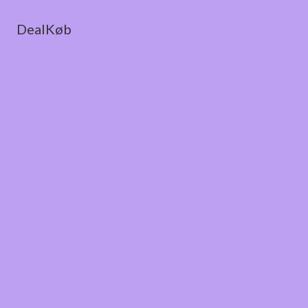
DealKøb