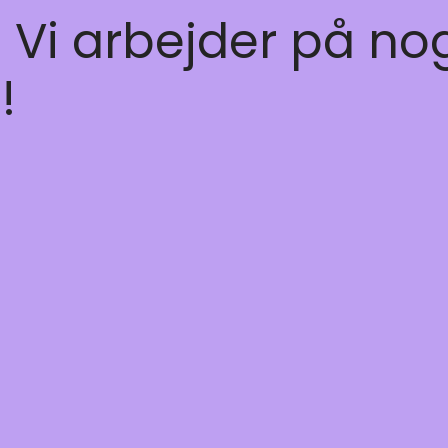
! Vi arbejder på no
!