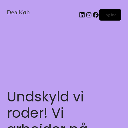
DealKøb
Log ind
Undskyld vi
roder! Vi