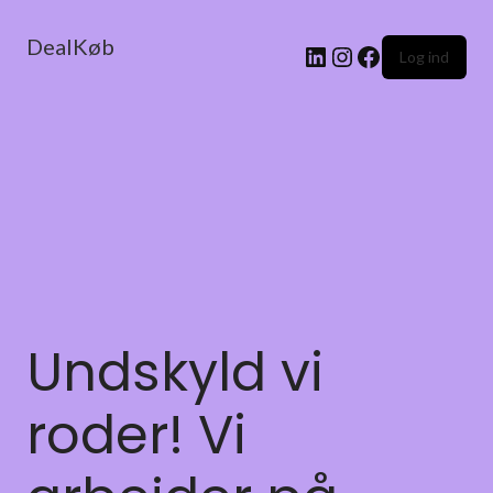
DealKøb
Log ind
Undskyld vi
roder! Vi