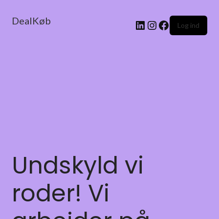
DealKøb
Log ind
Undskyld vi
roder! Vi