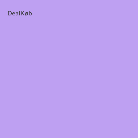
DealKøb