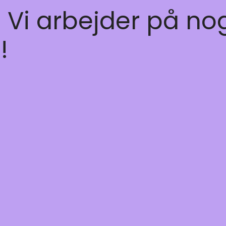
! Vi arbejder på no
!