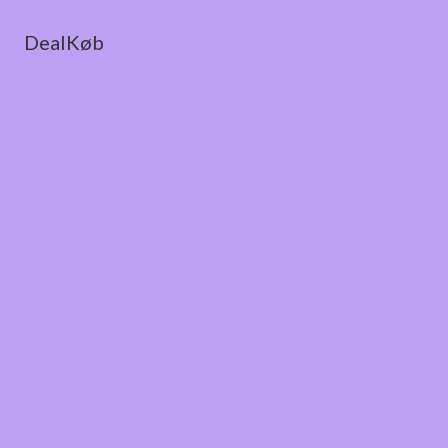
DealKøb