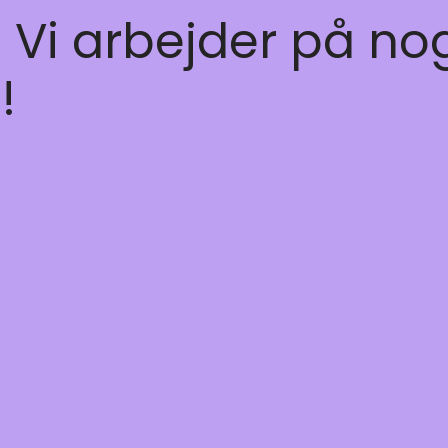
! Vi arbejder på no
!