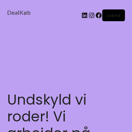
DealKøb
Log ind
Undskyld vi
roder! Vi