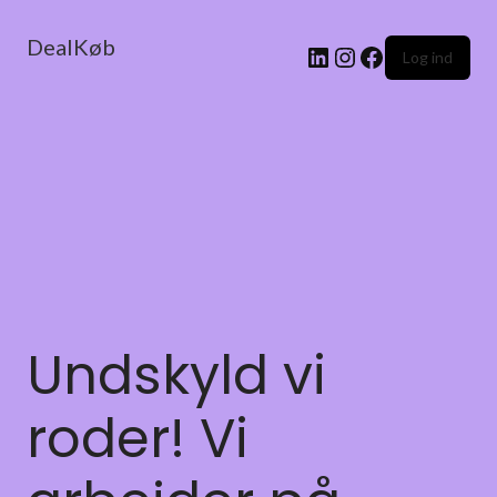
DealKøb
Log ind
Undskyld vi
roder! Vi