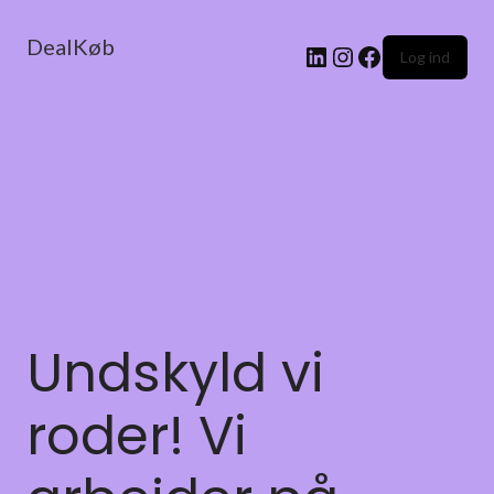
DealKøb
Log ind
Undskyld vi
roder! Vi