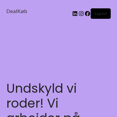
DealKøb
Log ind
Undskyld vi
roder! Vi