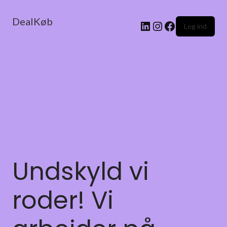
DealKøb
Log ind
Undskyld vi
roder! Vi