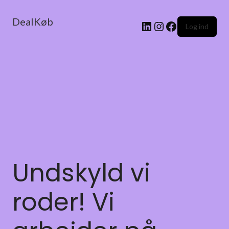
DealKøb
Log ind
Undskyld vi
roder! Vi