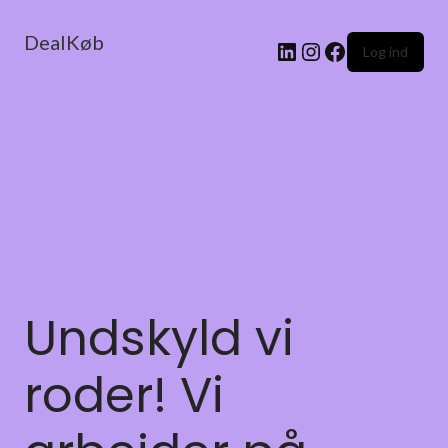
DealKøb
Log ind
Undskyld vi
roder! Vi