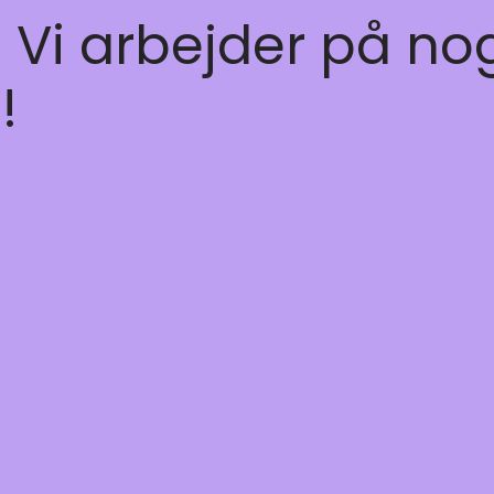
! Vi arbejder på no
!