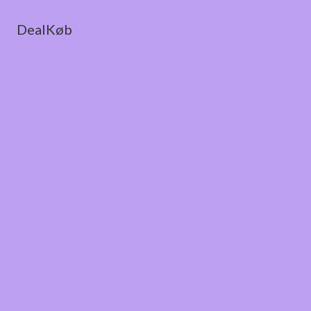
DealKøb