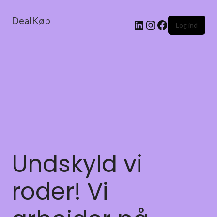
DealKøb
Log ind
Undskyld vi
roder! Vi