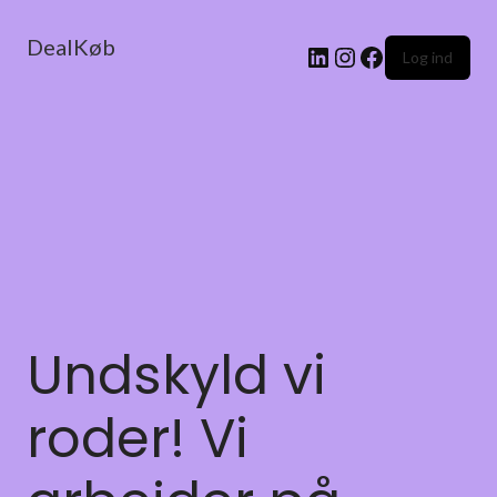
DealKøb
Log ind
Undskyld vi
roder! Vi