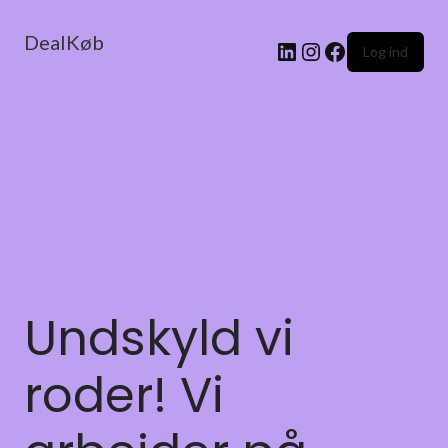
DealKøb
Log ind
Undskyld vi
roder! Vi