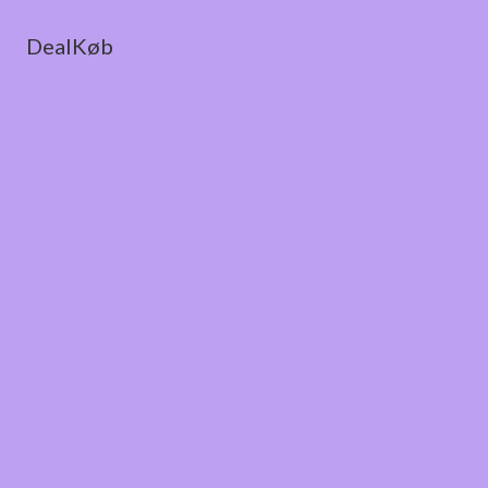
DealKøb