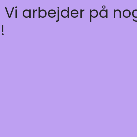
! Vi arbejder på no
!