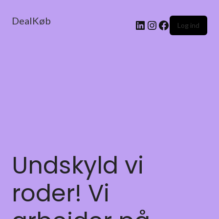
DealKøb
Log ind
Undskyld vi
roder! Vi