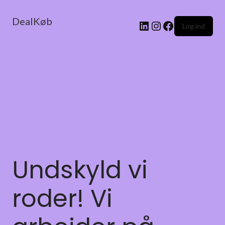
DealKøb
Log ind
Undskyld vi
roder! Vi