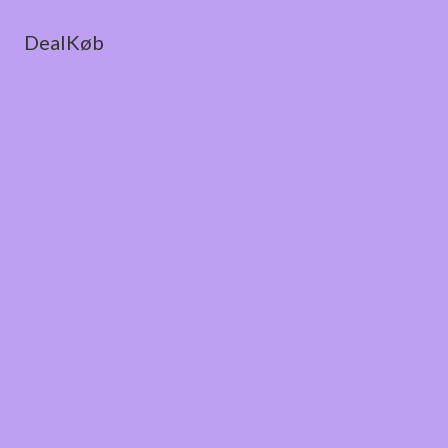
DealKøb