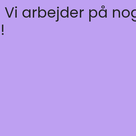
! Vi arbejder på no
!