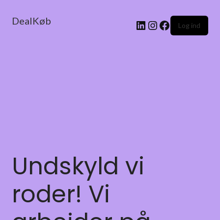
DealKøb
Log ind
Undskyld vi
roder! Vi