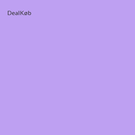
DealKøb