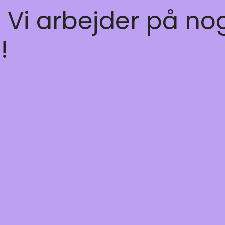
! Vi arbejder på no
!