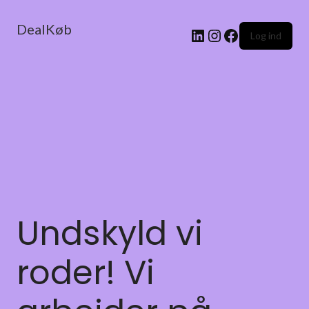
DealKøb
Log ind
Undskyld vi
roder! Vi