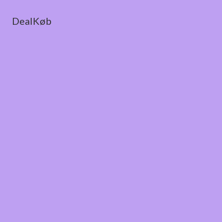
DealKøb