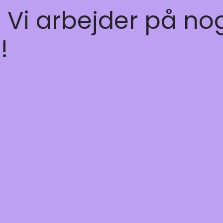
! Vi arbejder på no
!