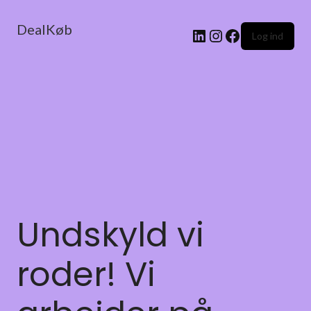
DealKøb
Log ind
Undskyld vi
roder! Vi