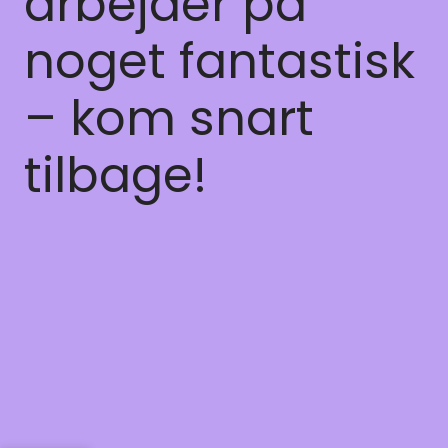
arbejder på
noget fantastisk
– kom snart
tilbage!