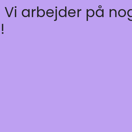
! Vi arbejder på no
!