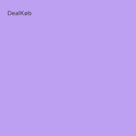
DealKøb