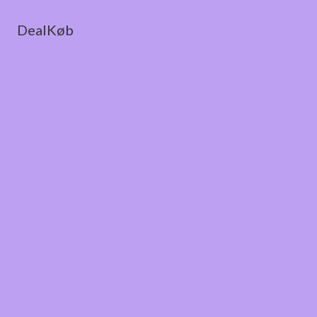
DealKøb