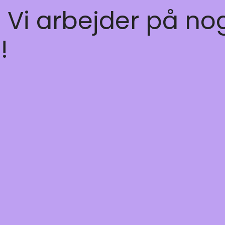
! Vi arbejder på no
!