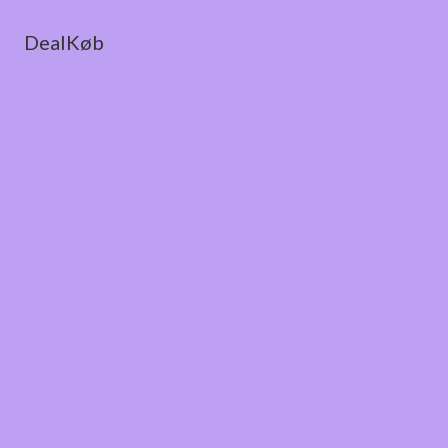
DealKøb