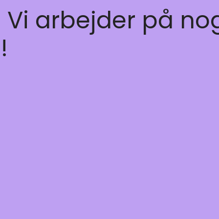
! Vi arbejder på no
!