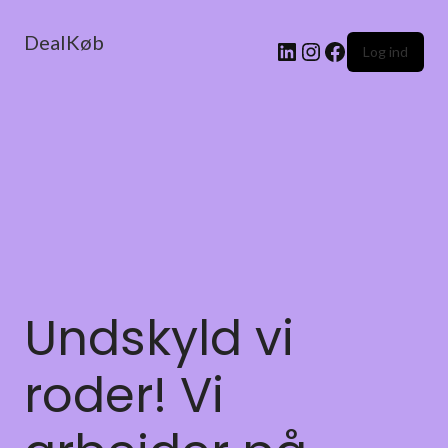
DealKøb
Log ind
Undskyld vi
roder! Vi