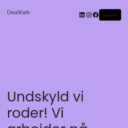
DealKøb
Log ind
Undskyld vi
roder! Vi