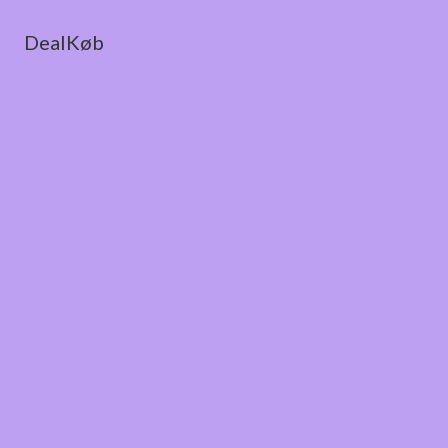
DealKøb