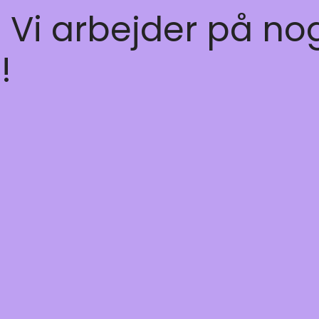
! Vi arbejder på no
!